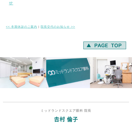
せ
<<
冬期休診のご案内
|
院長交代のお知らせ
>>
ミッドランドスクエア眼科 院長
𠮷村 倫子