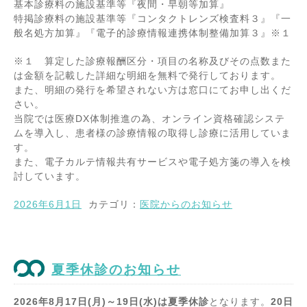
基本診療料の施設基準等『夜間・早朝等加算』
特掲診療料の施設基準等『コンタクトレンズ検査料３』『一
般名処方加算』『電子的診療情報連携体制整備加算３』※１
※１ 算定した診療報酬区分・項目の名称及びその点数また
は金額を記載した詳細な明細を無料で発行しております。
また、明細の発行を希望されない方は窓口にてお申し出くだ
さい。
当院では医療DX体制推進の為、オンライン資格確認システ
ムを導入し、患者様の診療情報の取得し診療に活用していま
す。
また、電子カルテ情報共有サービスや電子処方箋の導入を検
討しています。
2026年6月1日
カテゴリ：
医院からのお知らせ
夏季休診のお知らせ
2026年8月17日(月)～19日(水)は夏季休診
となります。
20日